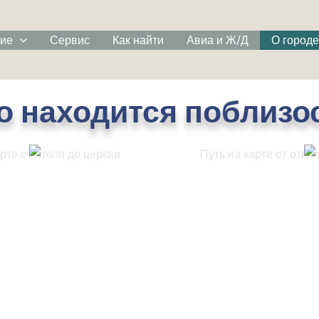
ние
Сервис
Как найти
Авиа и Ж/Д
О городе
о находится поблизо