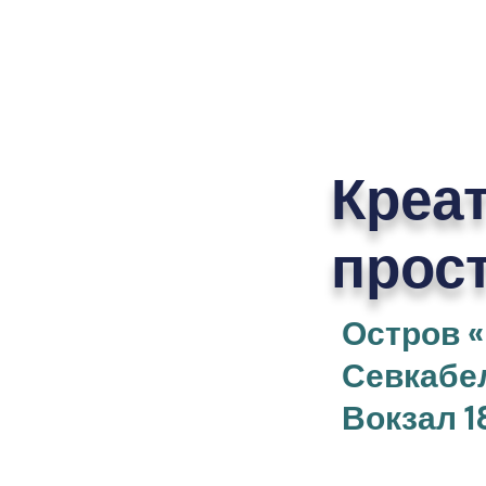
Креа
прос
Остров 
Севкабе
Вокзал 1
Лофт-пр