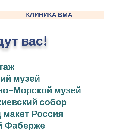
КЛИНИКА ВМА
ут вас!
таж
ий музей
но-Морской музей
киевский собор
 макет Россия
й Фаберже