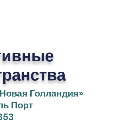
тивные
транства
«Новая Голландия»
ль Порт
853
оект «Этажи»