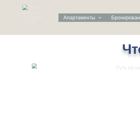
Перейти
к
Апартаменты
Бронирова
содержимому
Чт