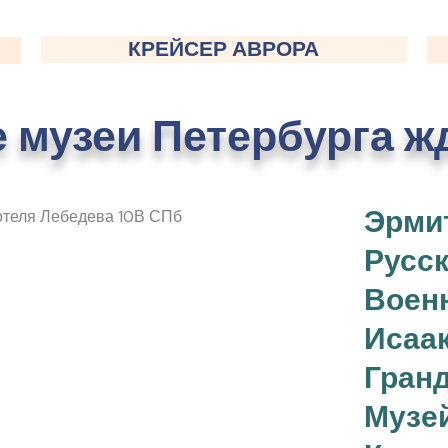
КРЕЙСЕР АВРОРА
 музеи Петербурга жд
Эрми
Русск
Воен
Исаа
Гранд
Музе